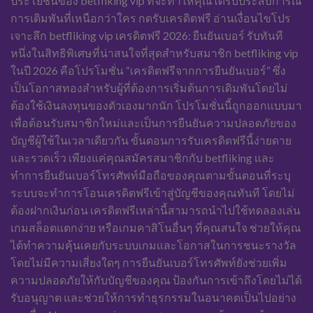
ประโยชน์ของ betfliking vip ที่จะทำให้คุณได้รับประสบการณ์
การเดิมพันที่เหนือกว่าใคร กดรับเครดิตฟรี อ่านเงื่อนไขโปร
เจาะลึก betfliking vip เครดิตฟรี 2026: ยืนยันเบอร์ รับทันที
หนึ่งในสิทธิพิเศษที่น่าสนใจที่สุดสำหรับสมาชิก betfliking vip
ในปี 2026 คือโปรโมชั่น “เครดิตฟรีจากการยืนยันเบอร์” ซึ่ง
เป็นโอกาสทองสำหรับผู้ที่ต้องการเริ่มต้นการเดิมพันโดยไม่
ต้องใช้เงินลงทุนของตัวเองมากนัก โปรโมชั่นนี้ถูกออกแบบมา
เพื่อต้อนรับสมาชิกใหม่และเป็นการยืนยันความปลอดภัยของ
บัญชีผู้ใช้ในเวลาเดียวกัน ขั้นตอนการรับเครดิตฟรีนี้ง่ายดาย
และรวดเร็ว เพียงแค่คุณสมัครสมาชิกกับ betfliking และ
ทำการยืนยันเบอร์โทรศัพท์มือถือของคุณตามขั้นตอนที่ระบุ
ระบบจะทำการโอนเครดิตฟรีเข้าสู่บัญชีของคุณทันที โดยไม่
ต้องฝากเงินก่อน เครดิตฟรีเหล่านี้สามารถนำไปใช้ทดลองเล่น
เกมสล็อตแตกง่าย หรือเกมคาสิโนอื่นๆ ที่คุณสนใจ ช่วยให้คุณ
ได้ทำความคุ้นเคยกับระบบเกมและโอกาสในการชนะรางวัล
โดยไม่มีความเสี่ยงใดๆ การยืนยันเบอร์โทรศัพท์ยังช่วยเพิ่ม
ความปลอดภัยให้กับบัญชีของคุณ ป้องกันการเข้าถึงโดยไม่ได้
รับอนุญาต และช่วยให้การทำธุรกรรมในอนาคตเป็นไปอย่าง