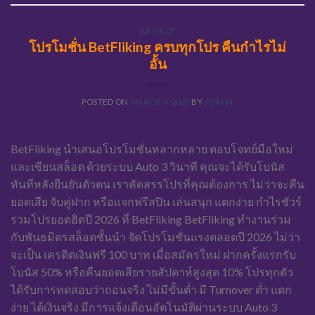
ARTICLE
โปรโมชั่น BetFliking ครบทุกโปร คืนกำไรไม่
อั้น
POSTED ON
MARCH 4, 2026
BY
ADMIN
BetFliking นำเสนอโปรโมชั่นหลากหลาย ตอบโจทย์มือใหม่
และเซียนสล็อต ด้วยระบบ Auto 3 วินาที คุณจะได้รับโบนัส
ทันทีหลังยืนยันตัวตน เราคัดสรรโปรที่คุณต้องการ ไม่ว่าจะคืน
ยอดเสีย จับคู่ฝาก หรือแจกฟรีสปิน เล่นสนุก แตกง่าย กำไรชัวร์
รวมโปรยอดฮิตปี 2026 ที่ BetFliking BetFliking ทำงานร่วม
กับพันธมิตรสล็อตชั้นนำ จัดโปรโมชั่นแรงตลอดปี 2026 ไม่ว่า
จะเป็น เครดิตเงินฟรี 100 บาท เมื่อสมัครใหม่ ฝากครั้งแรกรับ
โบนัส 50% หรือคืนยอดเสียรายสัปดาห์สูงสุด 10% โปรทุกตัว
ได้รับการทดสอบว่าถอนจริง ไม่มีขั้นต่ำ มี Turnover ต่ำ แตก
ง่าย ได้เงินจริง มีการแจ้งเตือนอัตโนมัติผ่านระบบ Auto 3