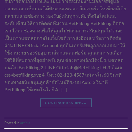
รับการตอบกลับไวและแม่นยำ พร้อมทีมงานมืออาชีพดูแล
ตลอดเวลา เชื่อมต่อได้ทั้งผ่านแชทสด อีเมล หรือโซเชียลมีเดีย
หลากหลายช่องทาง รองรับผู้เล่นทุกระดับ ทั้งมือใหม่และ
ระดับเซียน วิธีการติดต่อทีมงาน BetFliking BetFliking ติดต่อ
เรา ได้ทุกช่องทางเพื่อให้คุณไม่พลาดการสนับสนุน ไม่ว่าจะ
เป็น การแชทสดภายในเว็บไซต์ การส่งอีเมล หรือการติดต่อ
ผ่าน LINE Official Account ทุกอินเทอร์เฟซถูกออกแบบมาให้
ใช้งานง่าย รองรับอุปกรณ์ทุกแพลตฟอร์ม คุณสามารถเลือก
ใช้วิธีที่สะดวกที่สุดสำหรับคุณ ช่องทางหลักมีดังนี้ 1. แชทสด
บนเว็บ BetFliking 2. LINE Official: @BetFlikingTH 3. อีเมล
cs@betfliking.xyz 4. โทร: 02-123-4567 สมัครใน 60 วินาที
ช่องทางสนับสนุนลูกค้าอัตโนมัติระบบ Auto 3 วินาที
BetFliking ใช้เทคโนโลยี AI […]
CONTINUE READING
→
Posted in
article