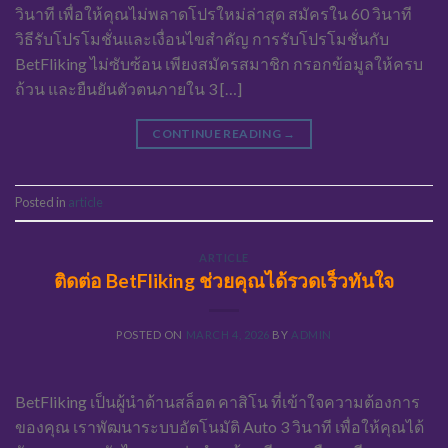
วินาที เพื่อให้คุณไม่พลาดโปรใหม่ล่าสุด สมัครใน 60 วินาที
วิธีรับโปรโมชั่นและเงื่อนไขสำคัญ การรับโปรโมชั่นกับ
BetFliking ไม่ซับซ้อน เพียงสมัครสมาชิก กรอกข้อมูลให้ครบ
ถ้วน และยืนยันตัวตนภายใน 3 […]
CONTINUE READING
→
Posted in
article
ARTICLE
ติดต่อ BetFliking ช่วยคุณได้รวดเร็วทันใจ
POSTED ON
MARCH 4, 2026
BY
ADMIN
BetFliking เป็นผู้นำด้านสล็อต คาสิโน ที่เข้าใจความต้องการ
ของคุณ เราพัฒนาระบบอัตโนมัติ Auto 3 วินาที เพื่อให้คุณได้