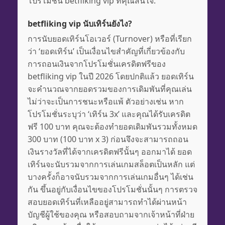
โปรโมชั่น betfliking vip ที่คุณสนใจ.
betfliking vip นับเทิร์นยังไง?
การนับยอดเทิร์นโอเวอร์ (Turnover) หรือที่เรียก
ว่า ‘ยอดเทิร์น’ เป็นเงื่อนไขสำคัญที่เกี่ยวข้องกับ
การถอนเงินจากโปรโมชั่นเครดิตฟรีของ
betfliking vip ในปี 2026 โดยปกติแล้ว ยอดเทิร์น
จะคำนวณจากยอดรวมของการเดิมพันที่คุณเล่น
ไม่ว่าจะเป็นการชนะหรือแพ้ ตัวอย่างเช่น หาก
โปรโมชั่นระบุว่า ‘เทิร์น 3x’ และคุณได้รับเครดิต
ฟรี 100 บาท คุณจะต้องทำยอดเดิมพันรวมทั้งหมด
300 บาท (100 บาท x 3) ก่อนจึงจะสามารถถอน
เงินรางวัลที่ได้จากเครดิตฟรีนั้นๆ ออกมาได้ ยอด
เทิร์นจะนับรวมจากการเล่นเกมสล็อตเป็นหลัก แต่
บางครั้งก็อาจนับรวมจากการเล่นเกมอื่นๆ ได้เช่น
กัน ขึ้นอยู่กับเงื่อนไขของโปรโมชั่นนั้นๆ การตรวจ
สอบยอดเทิร์นที่เหลืออยู่สามารถทำได้ผ่านหน้า
บัญชีผู้ใช้ของคุณ หรือสอบถามจากเจ้าหน้าที่ฝ่าย