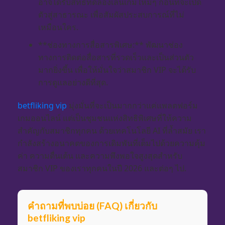
อาจได้รับสิทธิ์ทดลองเล่นเกมใหม่ๆ ก่อนที่จะเปิด
ตัวสู่สาธารณะ เพื่อสัมผัสประสบการณ์ที่ไม่
เหมือนใคร.
**ช่องทางการสื่อสารพิเศษ:** พัฒนาช่อง
ทางการติดต่อสื่อสารที่รวดเร็วและเป็นส่วนตัว
มากยิ่งขึ้น เพื่อให้มั่นใจว่าสมาชิก VIP จะได้รับ
การดูแลอย่างดีที่สุด.
betfliking vip
มุ่งมั่นที่จะเป็นมากกว่าแค่แพลตฟอร์ม
เกมออนไลน์ แต่เป็นชุมชนแห่งสิทธิพิเศษที่ให้ความ
สำคัญกับสมาชิกทุกคน ด้วยเทคโนโลยี AI ที่ล้ำสมัย เรา
กำลังสร้างอนาคตของการเดิมพันที่เต็มไปด้วยความคุ้ม
ค่า ความตื่นเต้น และความพึงพอใจสูงสุดสำหรับ
สมาชิก VIP ของเราทุกคนในปี 2026 และต่อๆ ไป.
คำถามที่พบบ่อย (FAQ) เกี่ยวกับ
betfliking vip