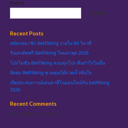
Search
SEARCH
Recent Posts
สมัครสมาชิก BetFliking ง่ายใน 60 วินาที
รับเครดิตฟรี BetFliking ใหม่ล่าสุด 2026
โปรโมชั่น BetFliking ครบทุกโปร คืนกำไรไม่อั้น
ติดต่อ BetFliking ช่วยคุณได้รวดเร็วทันใจ
เปิดประสบการณ์เล่นคาสิโนออนไลน์กับ betfliking
2026
Recent Comments
No comments to show.