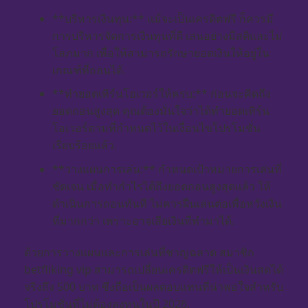
**บริหารเงินทุน:** แม้จะเป็นเครดิตฟรี ก็ควรมี
การบริหารจัดการเงินทุนที่ดี เล่นอย่างมีสติและไม่
โลภมาก เพื่อให้สามารถรักษายอดเงินให้อยู่ใน
เกณฑ์ที่ถอนได้.
**ทำยอดเทิร์นโอเวอร์ให้ครบ:** ก่อนจะคิดถึง
ยอดถอนสูงสุด คุณต้องมั่นใจว่าได้ทำยอดเทิร์น
โอเวอร์ตามที่กำหนดไว้ในเงื่อนไขโปรโมชั่น
เรียบร้อยแล้ว.
**วางแผนการเล่น:** กำหนดเป้าหมายการเล่นที่
ชัดเจน เมื่อทำกำไรได้ถึงยอดถอนสูงสุดแล้ว ให้
ดำเนินการถอนทันที ไม่ควรฝืนเล่นต่อเพื่อหวังเงิน
ที่มากกว่า เพราะอาจเสียเงินที่ทำมาได้.
ด้วยการวางแผนและการเล่นที่ชาญฉลาด สมาชิก
betfliking vip สามารถเปลี่ยนเครดิตฟรีให้เป็นเงินสดได้
จริงถึง 500 บาท ซึ่งถือเป็นผลตอบแทนที่น่าพอใจสำหรับ
โปรโมชั่นที่ไม่ต้องลงทุนในปี 2026.