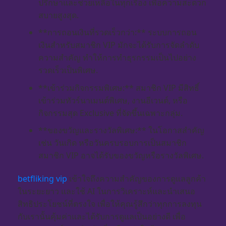
ปรึกษาและช่วยเหลือในทุกเรื่อง เพื่อความสะดวก
สบายสูงสุด.
**การถอนเงินที่รวดเร็วกว่า:** ระบบการถอน
เงินสำหรับสมาชิก VIP มักจะได้รับการจัดลำดับ
ความสำคัญ ทำให้การทำธุรกรรมเป็นไปอย่าง
รวดเร็วเป็นพิเศษ.
**เข้าร่วมกิจกรรมพิเศษ:** สมาชิก VIP มีสิทธิ์
เข้าร่วมทัวร์นาเมนต์พิเศษ, งานอีเวนต์, หรือ
กิจกรรมสุด Exclusive ที่จัดขึ้นเฉพาะกลุ่ม.
**ของขวัญและรางวัลพิเศษ:** ในโอกาสสำคัญ
เช่น วันเกิด หรือวันครบรอบการเป็นสมาชิก
สมาชิก VIP อาจได้รับของขวัญหรือรางวัลพิเศษ.
betfliking vip
เข้าใจถึงความสำคัญของการดูแลลูกค้า
ในระยะยาว และใช้ AI ในการวิเคราะห์และนำเสนอ
สิทธิประโยชน์ที่ตรงใจ เพื่อให้คุณรู้สึกว่าทุกการลงทุน
กับเรานั้นคุ้มค่าและได้รับการดูแลเป็นอย่างดี เพื่อ