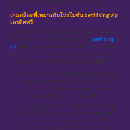
ประสบการณ์การเดิมพันที่เหนือกว่าในปี 2026.
เกมสล็อตที่เหมาะกับโปรโมชั่น betfliking vip
เครดิตฟรี
การเลือกเกมสล็อตที่เหมาะสมเป็นกุญแจสำคัญในการ
ใช้ประโยชน์จากโปรโมชั่นเครดิตฟรีของ
betfliking
vip
ให้ได้มากที่สุดในปี 2026 โดยเฉพาะอย่างยิ่งเมื่อมี
เงื่อนไขเทิร์นโอเวอร์และยอดถอนสูงสุด เราขอแนะนำ
ให้คุณพิจารณาเกมสล็อตที่มีคุณสมบัติดังต่อไปนี้:
**RTP สูง:** เกมที่มีค่า RTP (Return to Player)
สูง จะมีโอกาสจ่ายรางวัลกลับคืนผู้เล่นในระยะ
ยาวได้มากกว่า ทำให้คุณสามารถทำยอดเทิร์น
โอเวอร์ได้ง่ายขึ้นและมีโอกาสทำกำไร.
**ความผันผวนปานกลางถึงต่ำ:** เกมที่มีความ
ผันผวนต่ำถึงปานกลางมักจะมีการจ่ายรางวัลที่
สม่ำเสมอกว่า แม้จะไม่ใช่รางวัลใหญ่มากนัก แต่
ช่วยรักษายอดเงินทุนให้คงที่และค่อยๆ ทำยอด