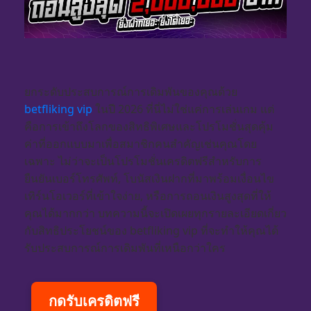
ยกระดับประสบการณ์การเดิมพันของคุณด้วย
betfliking vip
ในปี 2026 ที่นี่ไม่ใช่แค่การเล่นเกม แต่
คือการเข้าถึงโลกของสิทธิพิเศษและโปรโมชั่นสุดคุ้ม
ค่าที่ออกแบบมาเพื่อสมาชิกคนสำคัญเช่นคุณโดย
เฉพาะ ไม่ว่าจะเป็นโปรโมชั่นเครดิตฟรีสำหรับการ
ยืนยันเบอร์โทรศัพท์, โบนัสเงินฝากที่มาพร้อมเงื่อนไข
เทิร์นโอเวอร์ที่เข้าใจง่าย, หรือการถอนเงินสูงสุดที่ให้
คุณได้มากกว่า บทความนี้จะเปิดเผยทุกรายละเอียดเกี่ยว
กับสิทธิประโยชน์ของ betfliking vip ที่จะทำให้คุณได้
รับประสบการณ์การเดิมพันที่เหนือกว่าใคร
กดรับเครดิตฟรี