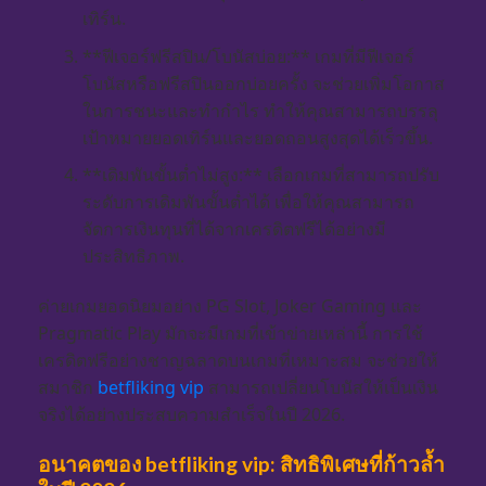
เทิร์น.
**ฟีเจอร์ฟรีสปิน/โบนัสบ่อย:** เกมที่มีฟีเจอร์
โบนัสหรือฟรีสปินออกบ่อยครั้ง จะช่วยเพิ่มโอกาส
ในการชนะและทำกำไร ทำให้คุณสามารถบรรลุ
เป้าหมายยอดเทิร์นและยอดถอนสูงสุดได้เร็วขึ้น.
**เดิมพันขั้นต่ำไม่สูง:** เลือกเกมที่สามารถปรับ
ระดับการเดิมพันขั้นต่ำได้ เพื่อให้คุณสามารถ
จัดการเงินทุนที่ได้จากเครดิตฟรีได้อย่างมี
ประสิทธิภาพ.
ค่ายเกมยอดนิยมอย่าง PG Slot, Joker Gaming และ
Pragmatic Play มักจะมีเกมที่เข้าข่ายเหล่านี้ การใช้
เครดิตฟรีอย่างชาญฉลาดบนเกมที่เหมาะสม จะช่วยให้
สมาชิก
betfliking vip
สามารถเปลี่ยนโบนัสให้เป็นเงิน
จริงได้อย่างประสบความสำเร็จในปี 2026.
อนาคตของ betfliking vip: สิทธิพิเศษที่ก้าวล้ำ